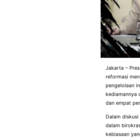
Jakarta – Pre
reformasi meny
pengelolaan i
kediamannya d
dan empat pe
Dalam diskus
dalam birokras
kebiasaan yan