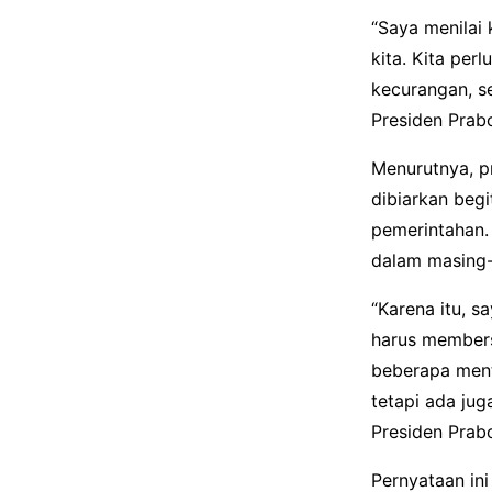
“Saya menilai 
kita. Kita per
kecurangan, se
Presiden Prab
Menurutnya, p
dibiarkan begi
pemerintahan.
dalam masing-
“Karena itu, 
harus membersi
beberapa ment
tetapi ada jug
Presiden Prab
Pernyataan in