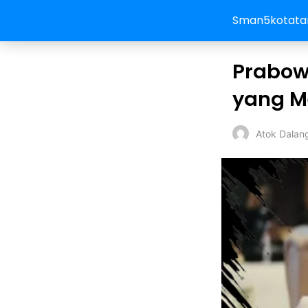
Sman5kotata
Prabowo
yang M
Atok Dalan