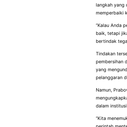
langkah yang 
memperbaiki ko
“Kalau Anda pe
baik, tetapi 
bertindak teg
Tindakan ters
pembersihan d
yang mengundur
pelanggaran di
Namun, Prabow
mengungkapkan
dalam institusi 
“Kita menemuk
perintah mente