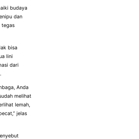
baiki budaya
menipu dan
” tegas
dak bisa
a lini
asi dari
.
embaga, Anda
sudah melihat
rlihat lemah,
ecat,” jelas
menyebut