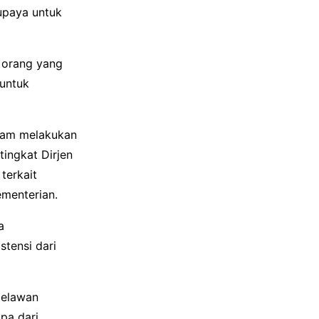
upaya untuk
h orang yang
 untuk
lam melakukan
ingkat Dirjen
terkait
ementerian.
a
tensi dari
melawan
pa dari