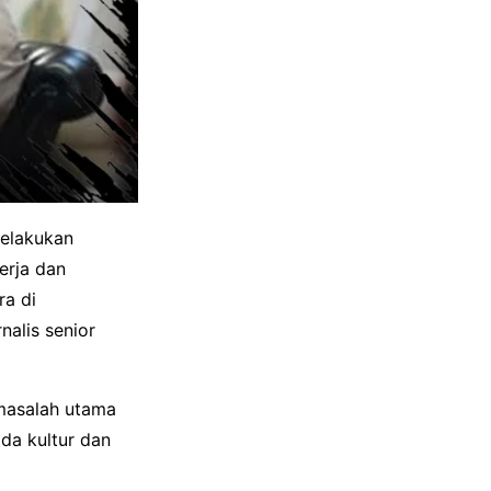
melakukan
erja dan
ra di
alis senior
masalah utama
ada kultur dan