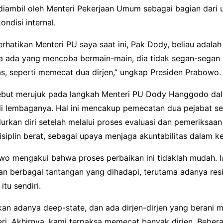
diambil oleh Menteri Pekerjaan Umum sebagai bagian dari 
ndisi internal.
rhatikan Menteri PU saya saat ini, Pak Dody, beliau adala
jika ada yang mencoba bermain-main, dia tidak segan-segan
as, seperti memecat dua dirjen,” ungkap Presiden Prabowo.
ebut merujuk pada langkah Menteri PU Dody Hanggodo da
i lembaganya. Hal ini mencakup pemecatan dua pejabat set
kan diri setelah melalui proses evaluasi dan pemeriksaan 
siplin berat, sebagai upaya menjaga akuntabilitas dalam k
o mengakui bahwa proses perbaikan ini tidaklah mudah. I
 berbagai tantangan yang dihadapi, terutama adanya resis
itu sendiri.
an adanya deep-state, dan ada dirjen-dirjen yang berani 
ri. Akhirnya, kami terpaksa memecat banyak dirjen. Bebera