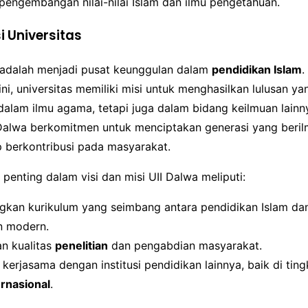
pengembangan nilai-nilai Islam dan ilmu pengetahuan.
i Universitas
a adalah menjadi pusat keunggulan dalam
pendidikan Islam
.
ini, universitas memiliki misi untuk menghasilkan lulusan y
alam ilmu agama, tetapi juga dalam bidang keilmuan lain
 Dalwa berkomitmen untuk menciptakan generasi yang beril
p berkontribusi pada masyarakat.
penting dalam visi dan misi UII Dalwa meliputi:
an kurikulum yang seimbang antara pendidikan Islam dan
n modern.
n kualitas
penelitian
dan pengabdian masyarakat.
rjasama dengan institusi pendidikan lainnya, baik di ting
ernasional
.