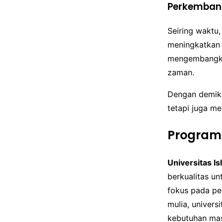
Perkembang
Seiring waktu
meningkatkan k
mengembangka
zaman.
Dengan demikia
tetapi juga me
Program
Universitas Is
berkualitas u
fokus pada p
mulia, univers
kebutuhan mas