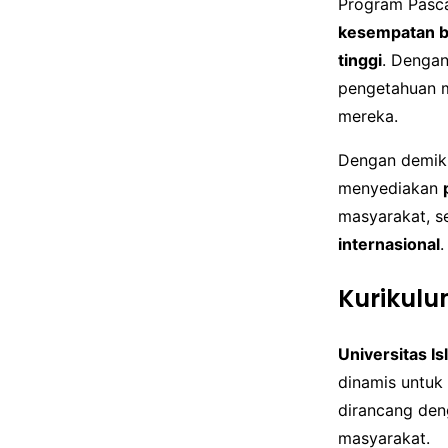
Program Pasca
kesempatan ba
tinggi
. Denga
pengetahuan m
mereka.
Dengan demik
menyediakan
masyarakat, se
internasional
.
Kurikulu
Universitas I
dinamis untu
dirancang de
masyarakat.