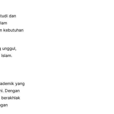
tudi dan
alam
n kebutuhan
g unggul,
 Islam.
ademik yang
ni. Dengan
 berakhlak
ngan