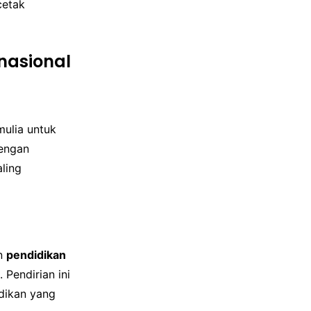
cetak
rnasional
mulia untuk
engan
ling
an
pendidikan
Pendirian ini
idikan yang