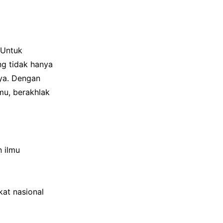
 Untuk
ang tidak hanya
nya. Dengan
mu, berakhlak
 ilmu
kat nasional