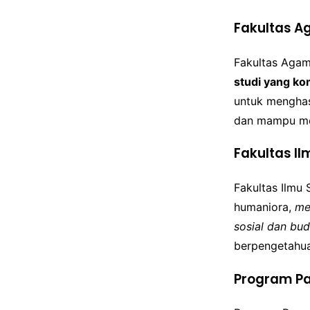
Fakultas A
Fakultas Agam
studi yang k
untuk menghas
dan mampu men
Fakultas I
Fakultas Ilmu 
humaniora,
me
sosial dan bu
berpengetahua
Program P