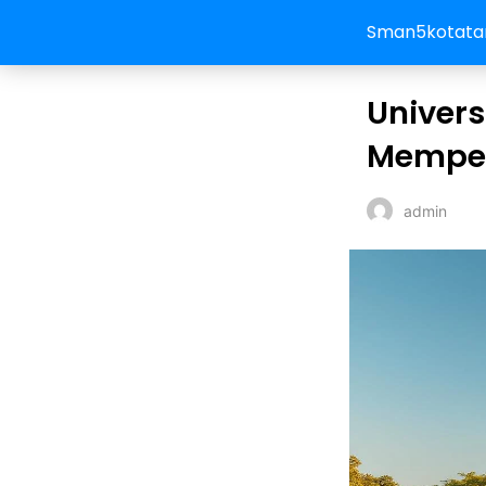
Sman5kotata
Univers
Memper
admin