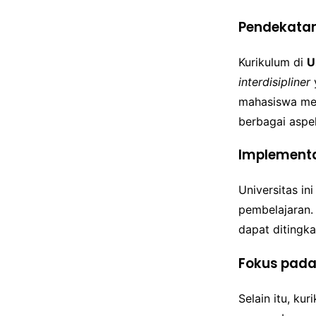
Pendekatan 
Kurikulum di
U
interdisipliner
mahasiswa me
berbagai aspek
Implementa
Universitas in
pembelajaran.
dapat ditingk
Fokus pada
Selain itu, kur