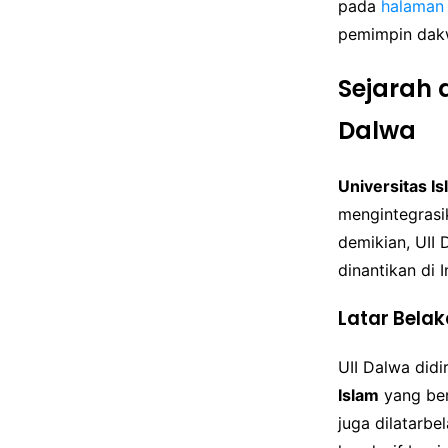
pada
halaman
pemimpin dakw
Sejarah 
Dalwa
Universitas Is
mengintegras
demikian, UII 
dinantikan di 
Latar Belak
UII Dalwa did
Islam
yang ber
juga dilatarb