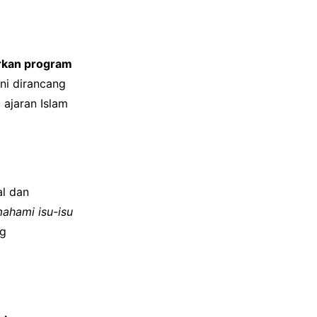
kan program
ini dirancang
ajaran Islam
al dan
ahami isu-isu
ng