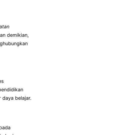
atan
an demikian,
nghubungkan
es
pendidikan
daya belajar.
 pada