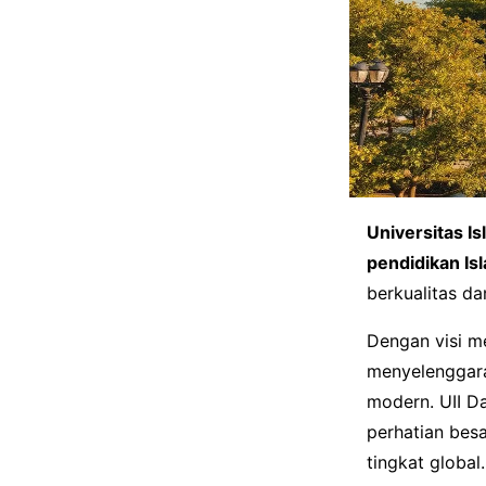
Universitas Is
pendidikan Is
berkualitas dan
Dengan visi m
menyelenggara
modern. UII D
perhatian bes
tingkat global.