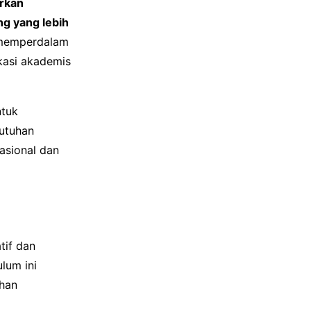
rkan
ng yang lebih
 memperdalam
kasi akademis
tuk
utuhan
asional dan
tif dan
ulum ini
han