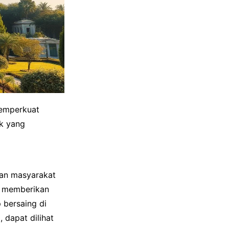
emperkuat
k yang
han masyarakat
a memberikan
 bersaing di
, dapat dilihat