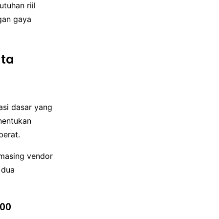
uhan riil
gan gaya
ata
asi dasar yang
enentukan
berat.
-masing vendor
 dua
300