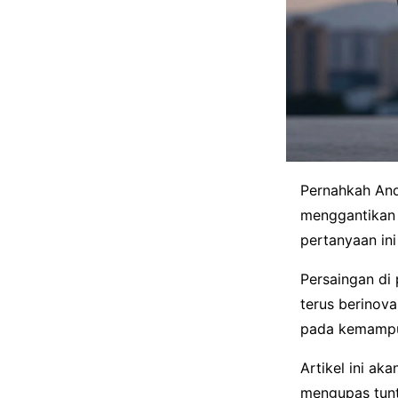
Pernahkah And
menggantikan 
pertanyaan in
Persaingan di
terus berinova
pada kemampua
Artikel ini ak
mengupas tunt