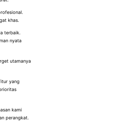
rofesional.
gat khas.
a terbaik.
aman nyata
arget utamanya
fitur yang
rioritas
hasan kami
an perangkat.