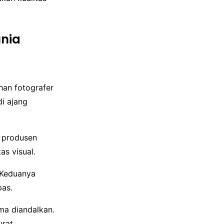
unia
an fotografer
i ajang
p produsen
as visual.
 Keduanya
pas.
ama diandalkan.
rat.