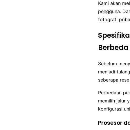
Kami akan mel
pengguna. Dar
fotografi priba
Spesifik
Berbeda
Sebelum menyel
menjadi tulan
seberapa resp
Perbedaan pen
memilih jalur 
konfigurasi u
Prosesor d