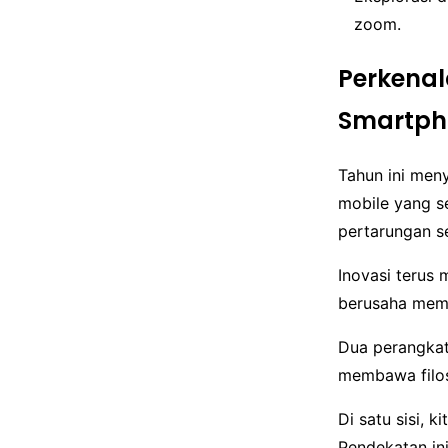
zoom.
Perkenal
Smartph
Tahun ini men
mobile yang s
pertarungan s
Inovasi terus 
berusaha memb
Dua perangkat
membawa filos
Di satu sisi, 
Pendekatan ini