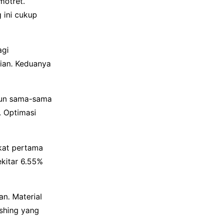
motret.
 ini cukup
agi
ian. Keduanya
mun sama-sama
. Optimasi
gkat pertama
kitar 6.55%
n. Material
shing yang