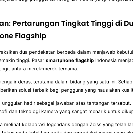
an: Pertarungan Tingkat Tinggi di D
one Flagship
yaksikan dua pendekatan berbeda dalam menjawab kebutuh
emakin tinggi. Pasar
smartphone flagship
Indonesia menjad
engit antara merek-merek ternama.
mengalir deras, terutama dalam bidang yang satu ini. Setia
erikan solusi terbaik bagi pengguna yang haus akan kualit
 unggulan hadir sebagai jawaban atas tantangan tersebut.
ofi dan teknologi kamera yang sangat menarik untuk diku
kita melihat kolaborasi legendaris dengan Zeiss yang telah l
 fokus pada ketelitian optik dan reproduksi warna yang aku