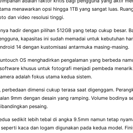
yimpanan adalah faktor kritis bagi pengguna yang aktif me
tama menawarkan opsi hingga 1TB yang sangat luas. Ruang
oto dan video resolusi tinggi.
gnya hadir dengan pilihan 512GB yang tetap cukup besar. B
ngguna, kapasitas ini sudah memadai untuk kebutuhan har
ndroid 14 dengan kustomisasi antarmuka masing-masing.
Funtouch OS menghadirkan pengalaman yang berbeda na
r software khusus untuk fotografi menjadi pembeda menarik
kamera adalah fokus utama kedua sistem.
ik, perbedaan dimensi cukup terasa saat digenggam. Peran
balan 9mm dengan desain yang ramping. Volume bodinya se
dibandingkan pesaing.
dua sedikit lebih tebal di angka 9.5mm namun tetap nyama
 seperti kaca dan logam digunakan pada kedua model. Fini