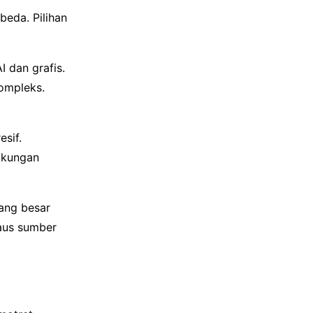
beda. Pilihan
 dan grafis.
ompleks.
esif.
Dukungan
yang besar
haus sumber