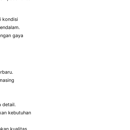
 kondisi
mendalam.
dengan gaya
rbaru.
masing
detail.
kan kebutuhan
kan kualitas