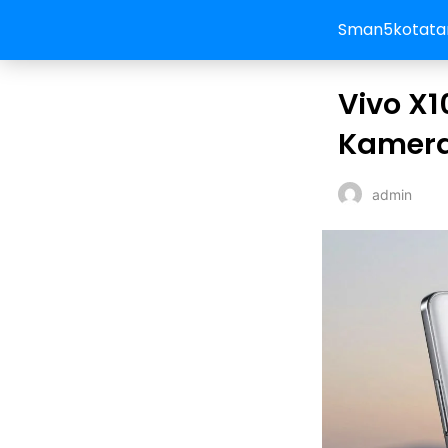
Sman5kotata
Vivo X1
Kamera
admin