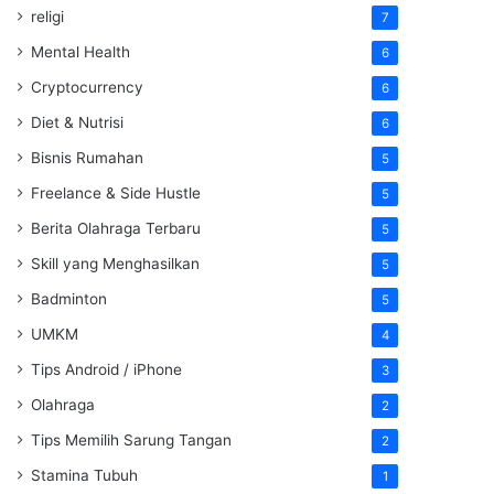
religi
7
Mental Health
6
Cryptocurrency
6
Diet & Nutrisi
6
Bisnis Rumahan
5
Freelance & Side Hustle
5
Berita Olahraga Terbaru
5
Skill yang Menghasilkan
5
Badminton
5
UMKM
4
Tips Android / iPhone
3
Olahraga
2
Tips Memilih Sarung Tangan
2
Stamina Tubuh
1