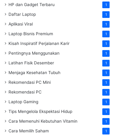
HP dan Gadget Terbaru
1
Daftar Laptop
1
Aplikasi Viral
1
Laptop Bisnis Premium
1
Kisah Inspiratif Perjalanan Karir
1
Pentingnya Menggunakan
1
Latihan Fisik Desember
1
Menjaga Kesehatan Tubuh
1
Rekomendasi PC Mini
1
Rekomendasi PC
1
Laptop Gaming
1
Tips Mengelola Ekspektasi Hidup
1
Cara Memenuhi Kebutuhan Vitamin
1
Cara Memilih Saham
1