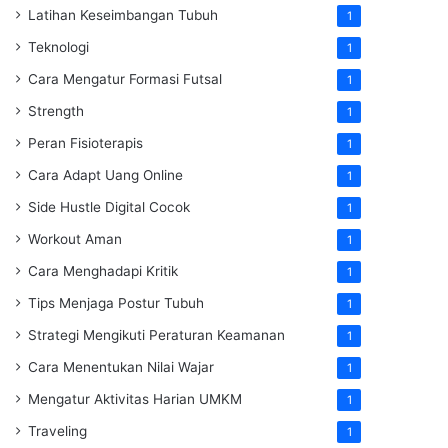
Latihan Keseimbangan Tubuh
1
Teknologi
1
Cara Mengatur Formasi Futsal
1
Strength
1
Peran Fisioterapis
1
Cara Adapt Uang Online
1
Side Hustle Digital Cocok
1
Workout Aman
1
Cara Menghadapi Kritik
1
Tips Menjaga Postur Tubuh
1
Strategi Mengikuti Peraturan Keamanan
1
Cara Menentukan Nilai Wajar
1
Mengatur Aktivitas Harian UMKM
1
Traveling
1