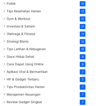
Politik
15
Tips Kesehatan Harian
13
Gym & Workout
12
Investasi & Saham
11
Olahraga & Fitness
11
Strategi Bisnis
10
Tips Latihan & Kebugaran
10
Gaya Hidup Sehat
8
Cara Dapat Uang Online
8
Aplikasi Viral & Bermanfaat
7
HP & Gadget Terbaru
7
Tips Produktivitas Harian
7
Manajemen Keuangan
7
Review Gadget Singkat
7