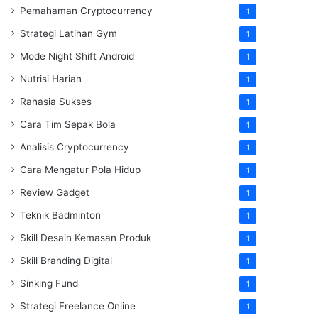
Pemahaman Cryptocurrency
1
Strategi Latihan Gym
1
Mode Night Shift Android
1
Nutrisi Harian
1
Rahasia Sukses
1
Cara Tim Sepak Bola
1
Analisis Cryptocurrency
1
Cara Mengatur Pola Hidup
1
Review Gadget
1
Teknik Badminton
1
Skill Desain Kemasan Produk
1
Skill Branding Digital
1
Sinking Fund
1
Strategi Freelance Online
1