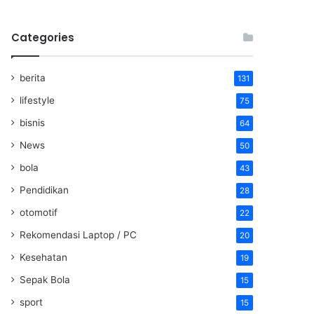
Categories
berita
131
lifestyle
75
bisnis
64
News
50
bola
43
Pendidikan
28
otomotif
22
Rekomendasi Laptop / PC
20
Kesehatan
19
Sepak Bola
15
sport
15