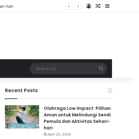
Log In
Random Article
Sidebar
f
Search
for
Recent Posts
Olahraga Low Impact: Pilihan
Aman untuk Melindungi Sendi
Pemula dan Aktivitas Sehari-
hari
April 25, 2026