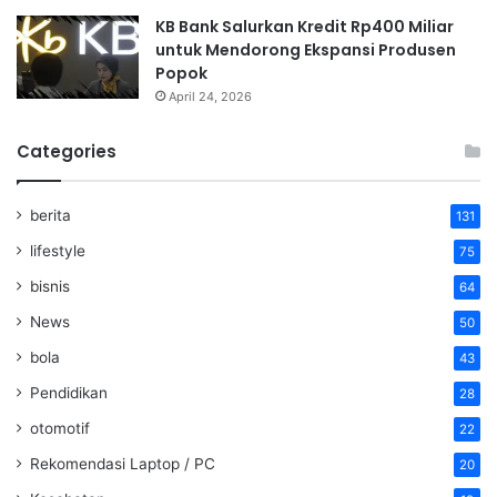
KB Bank Salurkan Kredit Rp400 Miliar
untuk Mendorong Ekspansi Produsen
Popok
April 24, 2026
Categories
berita
131
lifestyle
75
bisnis
64
News
50
bola
43
Pendidikan
28
otomotif
22
Rekomendasi Laptop / PC
20