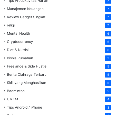
Tips Produktivitas Harian
7
Manajemen Keuangan
7
Review Gadget Singkat
7
religi
7
Mental Health
6
Cryptocurrency
6
Diet & Nutrisi
6
Bisnis Rumahan
5
Freelance & Side Hustle
5
Berita Olahraga Terbaru
5
Skill yang Menghasilkan
5
Badminton
5
UMKM
4
Tips Android / iPhone
3