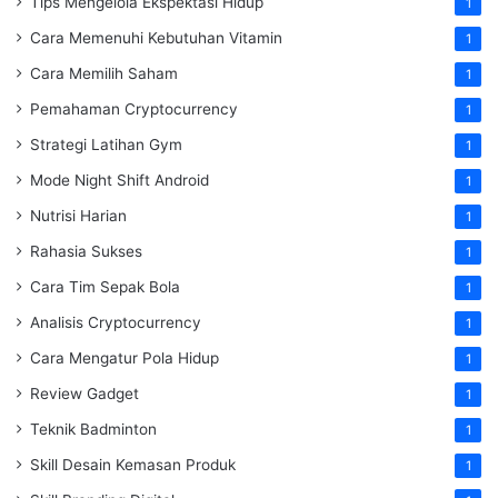
Tips Mengelola Ekspektasi Hidup
1
Cara Memenuhi Kebutuhan Vitamin
1
Cara Memilih Saham
1
Pemahaman Cryptocurrency
1
Strategi Latihan Gym
1
Mode Night Shift Android
1
Nutrisi Harian
1
Rahasia Sukses
1
Cara Tim Sepak Bola
1
Analisis Cryptocurrency
1
Cara Mengatur Pola Hidup
1
Review Gadget
1
Teknik Badminton
1
Skill Desain Kemasan Produk
1