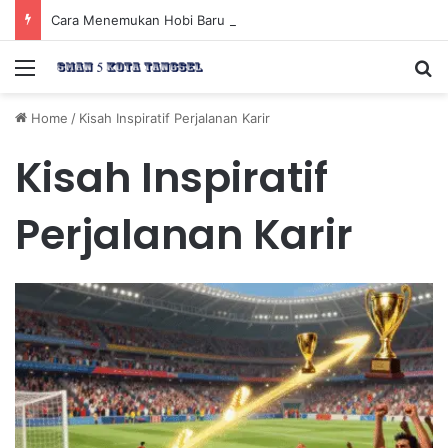
Cara Menemukan Hobi Baru yang Meningkatkan Mood Anda Secara Positif dan Efektif
Menu
Se
Home
/
Kisah Inspiratif Perjalanan Karir
Kisah Inspiratif
Perjalanan Karir