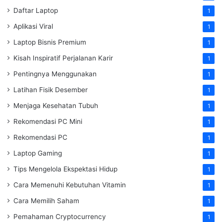
Daftar Laptop
1
Aplikasi Viral
1
Laptop Bisnis Premium
1
Kisah Inspiratif Perjalanan Karir
1
Pentingnya Menggunakan
1
Latihan Fisik Desember
1
Menjaga Kesehatan Tubuh
1
Rekomendasi PC Mini
1
Rekomendasi PC
1
Laptop Gaming
1
Tips Mengelola Ekspektasi Hidup
1
Cara Memenuhi Kebutuhan Vitamin
1
Cara Memilih Saham
1
Pemahaman Cryptocurrency
1