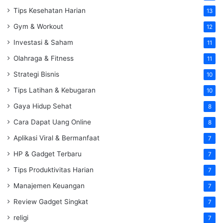
Tips Kesehatan Harian
13
Gym & Workout
12
Investasi & Saham
11
Olahraga & Fitness
11
Strategi Bisnis
10
Tips Latihan & Kebugaran
10
Gaya Hidup Sehat
8
Cara Dapat Uang Online
8
Aplikasi Viral & Bermanfaat
7
HP & Gadget Terbaru
7
Tips Produktivitas Harian
7
Manajemen Keuangan
7
Review Gadget Singkat
7
religi
7