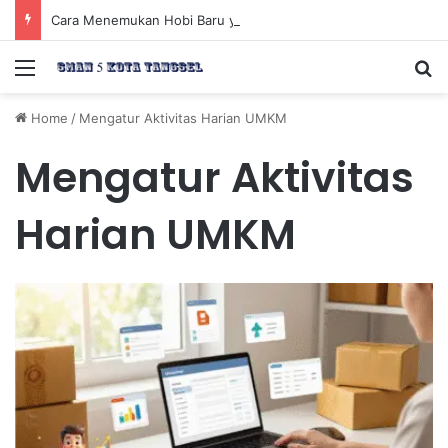
Cara Menemukan Hobi Baru yang Meningkatkan Mood Anda Secara Positif dan Efektif
Menu
Se
Home
/
Mengatur Aktivitas Harian UMKM
Mengatur Aktivitas
Harian UMKM