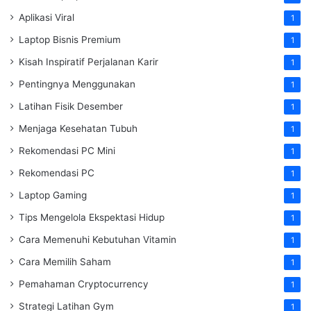
Aplikasi Viral
1
Laptop Bisnis Premium
1
Kisah Inspiratif Perjalanan Karir
1
Pentingnya Menggunakan
1
Latihan Fisik Desember
1
Menjaga Kesehatan Tubuh
1
Rekomendasi PC Mini
1
Rekomendasi PC
1
Laptop Gaming
1
Tips Mengelola Ekspektasi Hidup
1
Cara Memenuhi Kebutuhan Vitamin
1
Cara Memilih Saham
1
Pemahaman Cryptocurrency
1
Strategi Latihan Gym
1