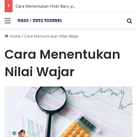
Cara Menemukan Hobi Baru yang Meningkatkan Mood Anda Secara Positif dan Efektif
Menu
Se
Home
/
Cara Menentukan Nilai Wajar
Cara Menentukan
Nilai Wajar