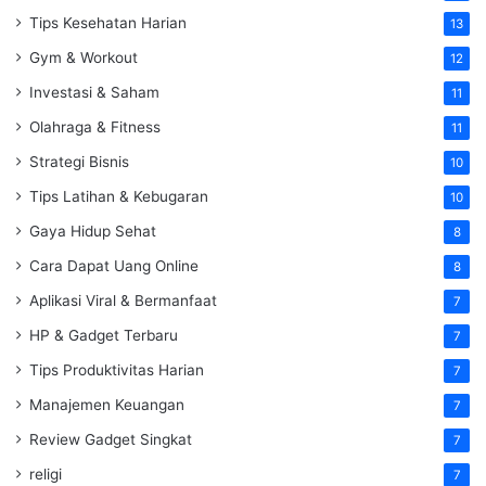
Tips Kesehatan Harian
13
Gym & Workout
12
Investasi & Saham
11
Olahraga & Fitness
11
Strategi Bisnis
10
Tips Latihan & Kebugaran
10
Gaya Hidup Sehat
8
Cara Dapat Uang Online
8
Aplikasi Viral & Bermanfaat
7
HP & Gadget Terbaru
7
Tips Produktivitas Harian
7
Manajemen Keuangan
7
Review Gadget Singkat
7
religi
7