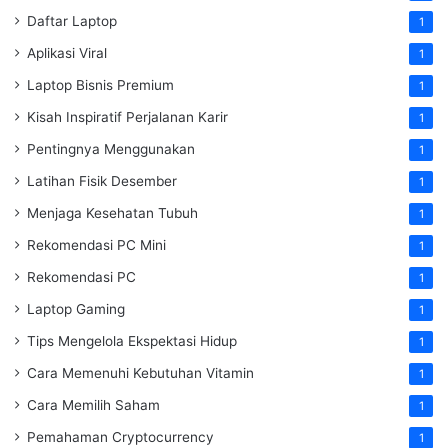
Daftar Laptop
1
Aplikasi Viral
1
Laptop Bisnis Premium
1
Kisah Inspiratif Perjalanan Karir
1
Pentingnya Menggunakan
1
Latihan Fisik Desember
1
Menjaga Kesehatan Tubuh
1
Rekomendasi PC Mini
1
Rekomendasi PC
1
Laptop Gaming
1
Tips Mengelola Ekspektasi Hidup
1
Cara Memenuhi Kebutuhan Vitamin
1
Cara Memilih Saham
1
Pemahaman Cryptocurrency
1