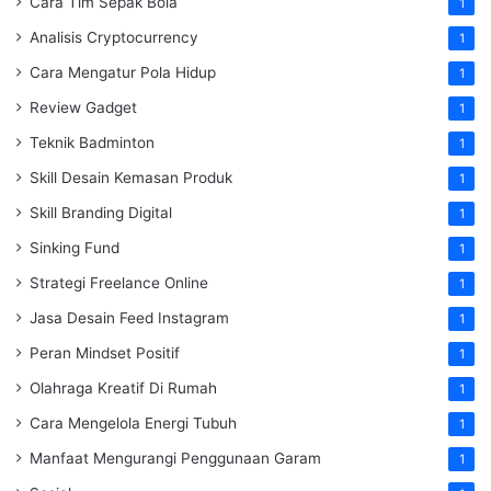
Cara Tim Sepak Bola
1
Analisis Cryptocurrency
1
Cara Mengatur Pola Hidup
1
Review Gadget
1
Teknik Badminton
1
Skill Desain Kemasan Produk
1
Skill Branding Digital
1
Sinking Fund
1
Strategi Freelance Online
1
Jasa Desain Feed Instagram
1
Peran Mindset Positif
1
Olahraga Kreatif Di Rumah
1
Cara Mengelola Energi Tubuh
1
Manfaat Mengurangi Penggunaan Garam
1