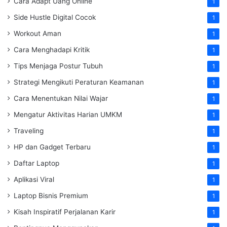
Cara Adapt Uang Online
1
Side Hustle Digital Cocok
1
Workout Aman
1
Cara Menghadapi Kritik
1
Tips Menjaga Postur Tubuh
1
Strategi Mengikuti Peraturan Keamanan
1
Cara Menentukan Nilai Wajar
1
Mengatur Aktivitas Harian UMKM
1
Traveling
1
HP dan Gadget Terbaru
1
Daftar Laptop
1
Aplikasi Viral
1
Laptop Bisnis Premium
1
Kisah Inspiratif Perjalanan Karir
1