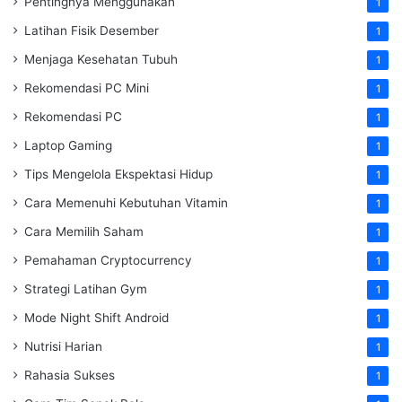
Pentingnya Menggunakan
1
Latihan Fisik Desember
1
Menjaga Kesehatan Tubuh
1
Rekomendasi PC Mini
1
Rekomendasi PC
1
Laptop Gaming
1
Tips Mengelola Ekspektasi Hidup
1
Cara Memenuhi Kebutuhan Vitamin
1
Cara Memilih Saham
1
Pemahaman Cryptocurrency
1
Strategi Latihan Gym
1
Mode Night Shift Android
1
Nutrisi Harian
1
Rahasia Sukses
1