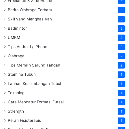
Freelance & Side Hustle
5
Berita Olahraga Terbaru
5
Skill yang Menghasilkan
5
Badminton
5
UMKM
4
Tips Android / iPhone
3
Olahraga
2
Tips Memilih Sarung Tangan
2
Stamina Tubuh
1
Latihan Keseimbangan Tubuh
1
Teknologi
1
Cara Mengatur Formasi Futsal
1
Strength
1
Peran Fisioterapis
1