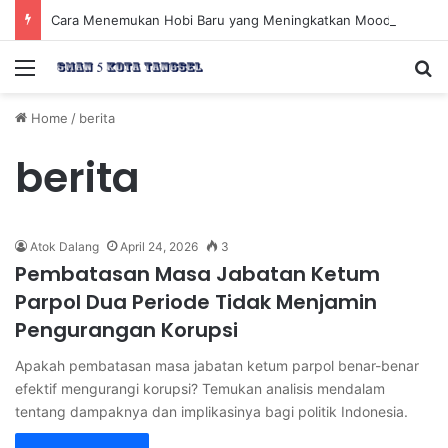
Cara Menemukan Hobi Baru yang Meningkatkan Mood Anda Secara Positif dan Efektif
Menu
Se
Home
/
berita
berita
Atok Dalang
April 24, 2026
3
Pembatasan Masa Jabatan Ketum
Parpol Dua Periode Tidak Menjamin
Pengurangan Korupsi
Apakah pembatasan masa jabatan ketum parpol benar-benar
efektif mengurangi korupsi? Temukan analisis mendalam
tentang dampaknya dan implikasinya bagi politik Indonesia.