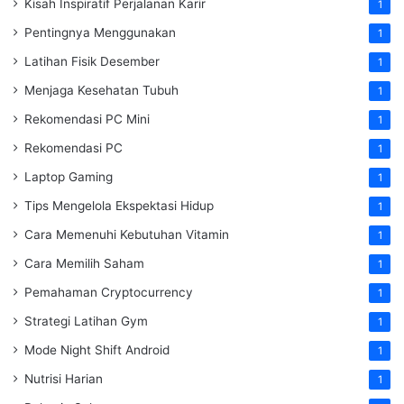
Kisah Inspiratif Perjalanan Karir
1
Pentingnya Menggunakan
1
Latihan Fisik Desember
1
Menjaga Kesehatan Tubuh
1
Rekomendasi PC Mini
1
Rekomendasi PC
1
Laptop Gaming
1
Tips Mengelola Ekspektasi Hidup
1
Cara Memenuhi Kebutuhan Vitamin
1
Cara Memilih Saham
1
Pemahaman Cryptocurrency
1
Strategi Latihan Gym
1
Mode Night Shift Android
1
Nutrisi Harian
1