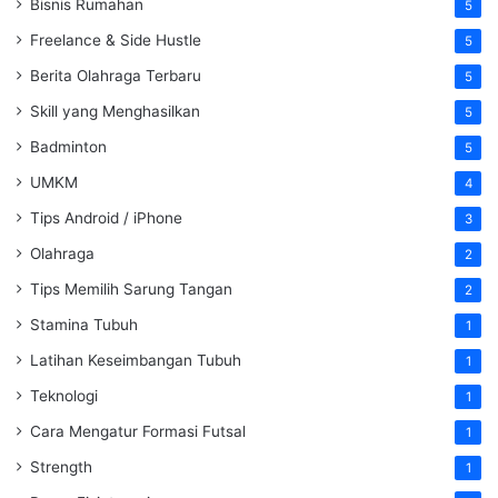
Bisnis Rumahan
5
Freelance & Side Hustle
5
Berita Olahraga Terbaru
5
Skill yang Menghasilkan
5
Badminton
5
UMKM
4
Tips Android / iPhone
3
Olahraga
2
Tips Memilih Sarung Tangan
2
Stamina Tubuh
1
Latihan Keseimbangan Tubuh
1
Teknologi
1
Cara Mengatur Formasi Futsal
1
Strength
1