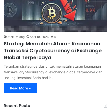
Atok Dalang
April 18, 2026
5
Strategi Mematuhi Aturan Keamanan
Transaksi Cryptocurrency di Exchange
Global Terpercaya
Terapkan strategi cerdas untuk mematuhi aturan keamanan
transaksi cryptocurrency di exchange global terpercaya dan
lindungi investasi Anda hari ini.
Read More »
Recent Posts