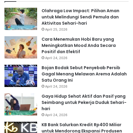
Olahraga Low Impact: Pilihan Aman
untuk Melindungi Sendi Pemula dan
Aktivitas Sehari-hari
April 25, 2026
Cara Menemukan Hobi Baru yang
Meningkatkan Mood Anda Secara
Positif dan Efektif
April 24, 2026
Bojan Bodak Sebut Penyebab Persib
Gagal Menang Melawan Arema Adalah
Satu Orang Ini
April 24, 2026
Gaya Hidup Sehat Aktif dan Pasif yang
Seimbang untuk Pekerja Duduk Sehari-
hari
April 24, 2026
KB Bank Salurkan Kredit Rp400 Miliar
untuk Mendorong Ekspansi Produsen