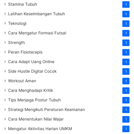
Stamina Tubuh
1
Latihan Keseimbangan Tubuh
1
Teknologi
1
Cara Mengatur Formasi Futsal
1
Strength
1
Peran Fisioterapis
1
Cara Adapt Uang Online
1
Side Hustle Digital Cocok
1
Workout Aman
1
Cara Menghadapi Kritik
1
Tips Menjaga Postur Tubuh
1
Strategi Mengikuti Peraturan Keamanan
1
Cara Menentukan Nilai Wajar
1
Mengatur Aktivitas Harian UMKM
1