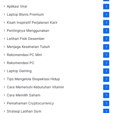
Aplikasi Viral
1
Laptop Bisnis Premium
1
Kisah Inspiratif Perjalanan Karir
1
Pentingnya Menggunakan
1
Latihan Fisik Desember
1
Menjaga Kesehatan Tubuh
1
Rekomendasi PC Mini
1
Rekomendasi PC
1
Laptop Gaming
1
Tips Mengelola Ekspektasi Hidup
1
Cara Memenuhi Kebutuhan Vitamin
1
Cara Memilih Saham
1
Pemahaman Cryptocurrency
1
Strategi Latihan Gym
1