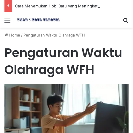
Cara Menemukan Hobi Baru yang Meningkatkan Mood Anda Secara Positif dan Efektif
Menu
Se
Home
/
Pengaturan Waktu Olahraga WFH
Pengaturan Waktu
Olahraga WFH