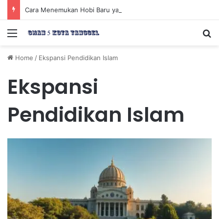
Cara Menemukan Hobi Baru yang Meningkatkan Mood Anda Secara Positif dan Efektif
Menu
Se
Home
/
Ekspansi Pendidikan Islam
Ekspansi
Pendidikan Islam