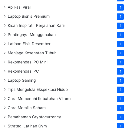
Aplikasi Viral
1
Laptop Bisnis Premium
1
Kisah Inspiratif Perjalanan Karir
1
Pentingnya Menggunakan
1
Latihan Fisik Desember
1
Menjaga Kesehatan Tubuh
1
Rekomendasi PC Mini
1
Rekomendasi PC
1
Laptop Gaming
1
Tips Mengelola Ekspektasi Hidup
1
Cara Memenuhi Kebutuhan Vitamin
1
Cara Memilih Saham
1
Pemahaman Cryptocurrency
1
Strategi Latihan Gym
1