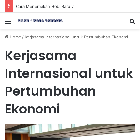
Cara Menemukan Hobi Baru yang Meningkatkan Mood Anda Secara Positif dan Efektif
Menu
Se
Home
/
Kerjasama Internasional untuk Pertumbuhan Ekonomi
Kerjasama
Internasional untuk
Pertumbuhan
Ekonomi