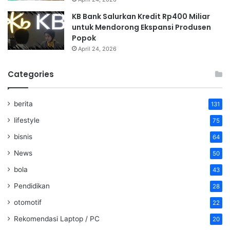
KB Bank Salurkan Kredit Rp400 Miliar
untuk Mendorong Ekspansi Produsen
Popok
April 24, 2026
Categories
berita
131
lifestyle
75
bisnis
64
News
50
bola
43
Pendidikan
28
otomotif
22
Rekomendasi Laptop / PC
20