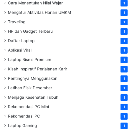
Cara Menentukan Nilai Wajar
1
Mengatur Aktivitas Harian UMKM
1
Traveling
1
HP dan Gadget Terbaru
1
Daftar Laptop
1
Aplikasi Viral
1
Laptop Bisnis Premium
1
Kisah Inspiratif Perjalanan Karir
1
Pentingnya Menggunakan
1
Latihan Fisik Desember
1
Menjaga Kesehatan Tubuh
1
Rekomendasi PC Mini
1
Rekomendasi PC
1
Laptop Gaming
1