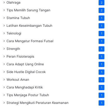
Olahraga
2
Tips Memilih Sarung Tangan
2
Stamina Tubuh
1
Latihan Keseimbangan Tubuh
1
Teknologi
1
Cara Mengatur Formasi Futsal
1
Strength
1
Peran Fisioterapis
1
Cara Adapt Uang Online
1
Side Hustle Digital Cocok
1
Workout Aman
1
Cara Menghadapi Kritik
1
Tips Menjaga Postur Tubuh
1
Strategi Mengikuti Peraturan Keamanan
1