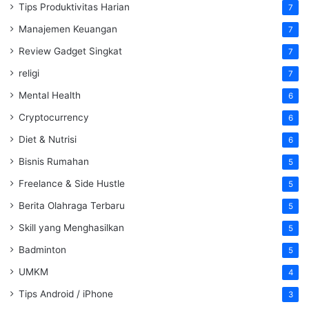
Tips Produktivitas Harian
7
Manajemen Keuangan
7
Review Gadget Singkat
7
religi
7
Mental Health
6
Cryptocurrency
6
Diet & Nutrisi
6
Bisnis Rumahan
5
Freelance & Side Hustle
5
Berita Olahraga Terbaru
5
Skill yang Menghasilkan
5
Badminton
5
UMKM
4
Tips Android / iPhone
3