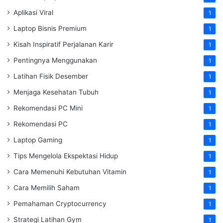
Aplikasi Viral
1
Laptop Bisnis Premium
1
Kisah Inspiratif Perjalanan Karir
1
Pentingnya Menggunakan
1
Latihan Fisik Desember
1
Menjaga Kesehatan Tubuh
1
Rekomendasi PC Mini
1
Rekomendasi PC
1
Laptop Gaming
1
Tips Mengelola Ekspektasi Hidup
1
Cara Memenuhi Kebutuhan Vitamin
1
Cara Memilih Saham
1
Pemahaman Cryptocurrency
1
Strategi Latihan Gym
1