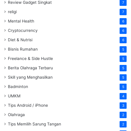
Review Gadget Singkat
7
religi
7
Mental Health
6
Cryptocurrency
6
Diet & Nutrisi
6
Bisnis Rumahan
5
Freelance & Side Hustle
5
Berita Olahraga Terbaru
5
Skill yang Menghasilkan
5
Badminton
5
UMKM
4
Tips Android / iPhone
3
Olahraga
2
Tips Memilih Sarung Tangan
2