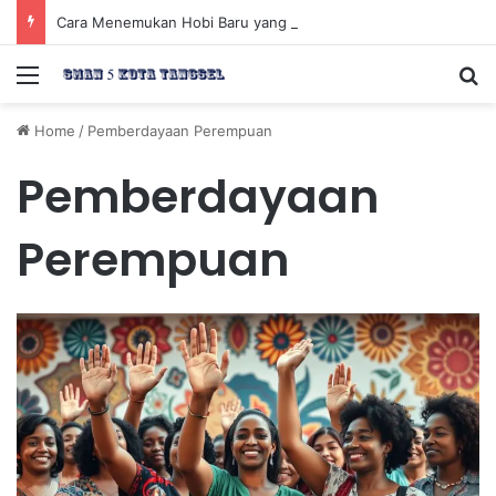
Cara Menemukan Hobi Baru yang Meningkatkan Mood Anda Secara Positif dan Efektif
Menu
Se
Home
/
Pemberdayaan Perempuan
Pemberdayaan
Perempuan