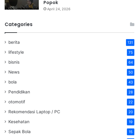
Popok
April 24, 2026
Categories
berita
131
lifestyle
75
bisnis
64
News
50
bola
43
Pendidikan
28
otomotif
22
Rekomendasi Laptop / PC
20
Kesehatan
19
Sepak Bola
15