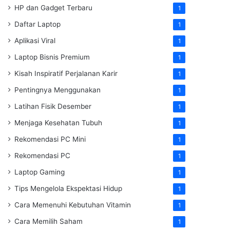
HP dan Gadget Terbaru
1
Daftar Laptop
1
Aplikasi Viral
1
Laptop Bisnis Premium
1
Kisah Inspiratif Perjalanan Karir
1
Pentingnya Menggunakan
1
Latihan Fisik Desember
1
Menjaga Kesehatan Tubuh
1
Rekomendasi PC Mini
1
Rekomendasi PC
1
Laptop Gaming
1
Tips Mengelola Ekspektasi Hidup
1
Cara Memenuhi Kebutuhan Vitamin
1
Cara Memilih Saham
1