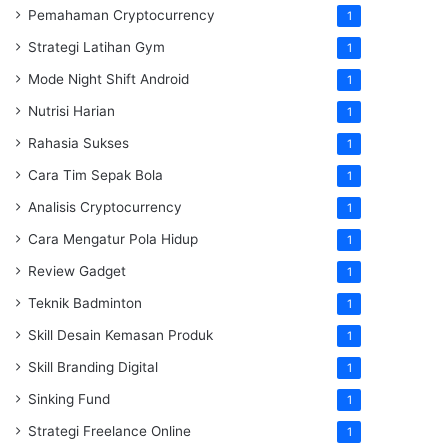
Pemahaman Cryptocurrency
1
Strategi Latihan Gym
1
Mode Night Shift Android
1
Nutrisi Harian
1
Rahasia Sukses
1
Cara Tim Sepak Bola
1
Analisis Cryptocurrency
1
Cara Mengatur Pola Hidup
1
Review Gadget
1
Teknik Badminton
1
Skill Desain Kemasan Produk
1
Skill Branding Digital
1
Sinking Fund
1
Strategi Freelance Online
1