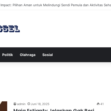
an Hobi Baru yang Meningkatkan Mood Anda Secara Positif dan Efekti
Politik
Olahraga
Sosial
admin
Juni 18, 2025
41
Maia Estianty Jelaskan Gak Beri