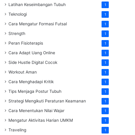
Latihan Keseimbangan Tubuh
1
Teknologi
1
Cara Mengatur Formasi Futsal
1
Strength
1
Peran Fisioterapis
1
Cara Adapt Uang Online
1
Side Hustle Digital Cocok
1
Workout Aman
1
Cara Menghadapi Kritik
1
Tips Menjaga Postur Tubuh
1
Strategi Mengikuti Peraturan Keamanan
1
Cara Menentukan Nilai Wajar
1
Mengatur Aktivitas Harian UMKM
1
Traveling
1