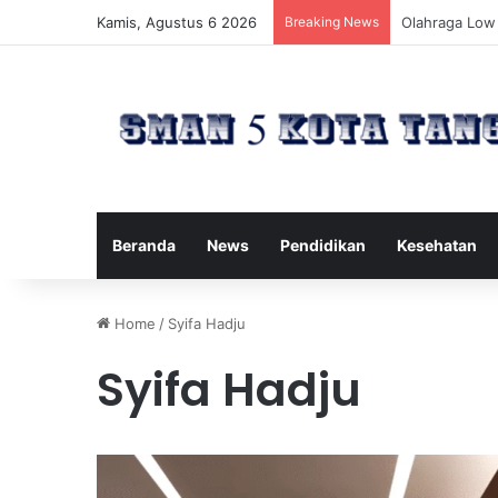
Kamis, Agustus 6 2026
Breaking News
Cara Menemuk
Beranda
News
Pendidikan
Kesehatan
Home
/
Syifa Hadju
Syifa Hadju