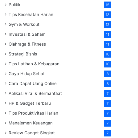
Politik
15
Tips Kesehatan Harian
13
Gym & Workout
12
Investasi & Saham
11
Olahraga & Fitness
11
Strategi Bisnis
10
Tips Latihan & Kebugaran
10
Gaya Hidup Sehat
8
Cara Dapat Uang Online
8
Aplikasi Viral & Bermanfaat
7
HP & Gadget Terbaru
7
Tips Produktivitas Harian
7
Manajemen Keuangan
7
Review Gadget Singkat
7