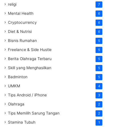
religi
7
Mental Health
6
Cryptocurrency
6
Diet & Nutrisi
6
Bisnis Rumahan
5
Freelance & Side Hustle
5
Berita Olahraga Terbaru
5
Skill yang Menghasilkan
5
Badminton
5
UMKM
4
Tips Android / iPhone
3
Olahraga
2
Tips Memilih Sarung Tangan
2
Stamina Tubuh
1