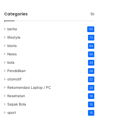
Categories
berita
131
lifestyle
75
bisnis
64
News
50
bola
43
Pendidikan
28
otomotif
22
Rekomendasi Laptop / PC
20
Kesehatan
19
Sepak Bola
15
sport
15