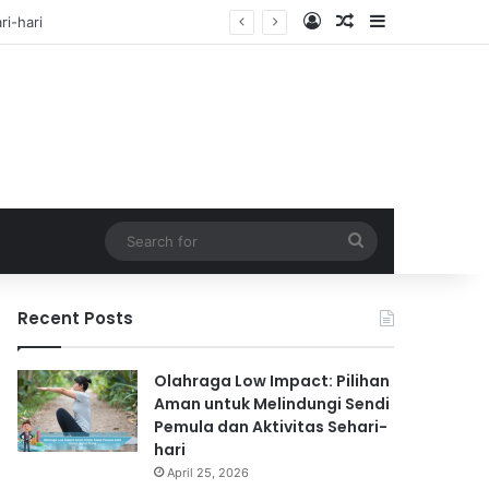
Log In
Random Article
Sidebar
f
Search
for
Recent Posts
Olahraga Low Impact: Pilihan
Aman untuk Melindungi Sendi
Pemula dan Aktivitas Sehari-
hari
April 25, 2026