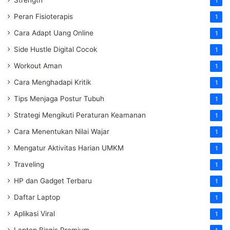
1
Peran Fisioterapis
1
Cara Adapt Uang Online
1
Side Hustle Digital Cocok
1
Workout Aman
1
Cara Menghadapi Kritik
1
Tips Menjaga Postur Tubuh
1
Strategi Mengikuti Peraturan Keamanan
1
Cara Menentukan Nilai Wajar
1
Mengatur Aktivitas Harian UMKM
1
Traveling
1
HP dan Gadget Terbaru
1
Daftar Laptop
1
Aplikasi Viral
1
Laptop Bisnis Premium