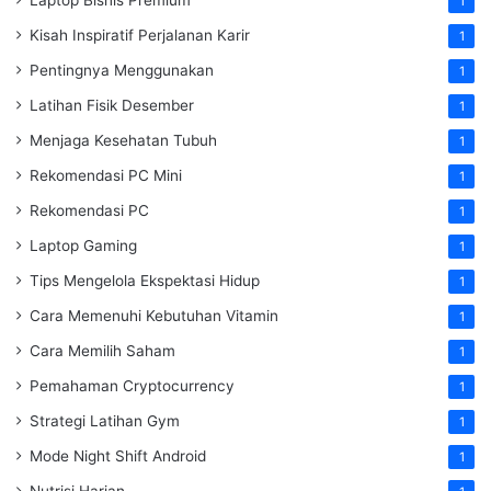
1
Kisah Inspiratif Perjalanan Karir
1
Pentingnya Menggunakan
1
Latihan Fisik Desember
1
Menjaga Kesehatan Tubuh
1
Rekomendasi PC Mini
1
Rekomendasi PC
1
Laptop Gaming
1
Tips Mengelola Ekspektasi Hidup
1
Cara Memenuhi Kebutuhan Vitamin
1
Cara Memilih Saham
1
Pemahaman Cryptocurrency
1
Strategi Latihan Gym
1
Mode Night Shift Android
1
Nutrisi Harian