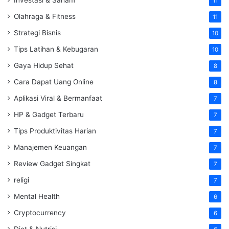
11
Olahraga & Fitness
11
Strategi Bisnis
10
Tips Latihan & Kebugaran
10
Gaya Hidup Sehat
8
Cara Dapat Uang Online
8
Aplikasi Viral & Bermanfaat
7
HP & Gadget Terbaru
7
Tips Produktivitas Harian
7
Manajemen Keuangan
7
Review Gadget Singkat
7
religi
7
Mental Health
6
Cryptocurrency
6
Diet & Nutrisi