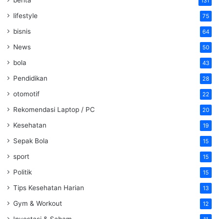
131
lifestyle
75
bisnis
64
News
50
bola
43
Pendidikan
28
otomotif
22
Rekomendasi Laptop / PC
20
Kesehatan
19
Sepak Bola
15
sport
15
Politik
15
Tips Kesehatan Harian
13
Gym & Workout
12
Investasi & Saham