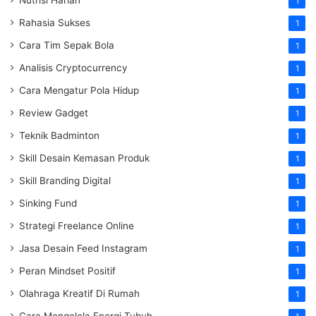
1
Rahasia Sukses
1
Cara Tim Sepak Bola
1
Analisis Cryptocurrency
1
Cara Mengatur Pola Hidup
1
Review Gadget
1
Teknik Badminton
1
Skill Desain Kemasan Produk
1
Skill Branding Digital
1
Sinking Fund
1
Strategi Freelance Online
1
Jasa Desain Feed Instagram
1
Peran Mindset Positif
1
Olahraga Kreatif Di Rumah
1
Cara Mengelola Energi Tubuh