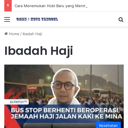
Cara Menemukan Hobi Baru yang Meningkatkan Mood Anda Secara Positif dan Efektif
Menu
Se
Home
/
Ibadah Haji
Ibadah Haji
Kesehatan