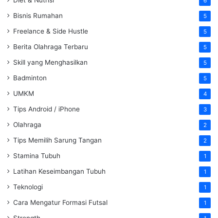
6
Bisnis Rumahan
5
Freelance & Side Hustle
5
Berita Olahraga Terbaru
5
Skill yang Menghasilkan
5
Badminton
5
UMKM
4
Tips Android / iPhone
3
Olahraga
2
Tips Memilih Sarung Tangan
2
Stamina Tubuh
1
Latihan Keseimbangan Tubuh
1
Teknologi
1
Cara Mengatur Formasi Futsal
1
Strength