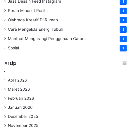
Jasa Desain Feed Instagram
1
Peran Mindset Positif
1
Olahraga Kreatif Di Rumah
1
Cara Mengelola Energi Tubuh
1
Manfaat Mengurangi Penggunaan Garam
1
Sosial
1
Arsip
April 2026
Maret 2026
Februari 2026
Januari 2026
Desember 2025
November 2025