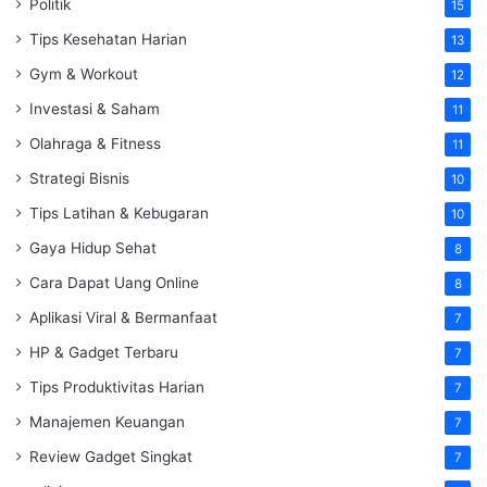
Politik
15
Tips Kesehatan Harian
13
Gym & Workout
12
Investasi & Saham
11
Olahraga & Fitness
11
Strategi Bisnis
10
Tips Latihan & Kebugaran
10
Gaya Hidup Sehat
8
Cara Dapat Uang Online
8
Aplikasi Viral & Bermanfaat
7
HP & Gadget Terbaru
7
Tips Produktivitas Harian
7
Manajemen Keuangan
7
Review Gadget Singkat
7