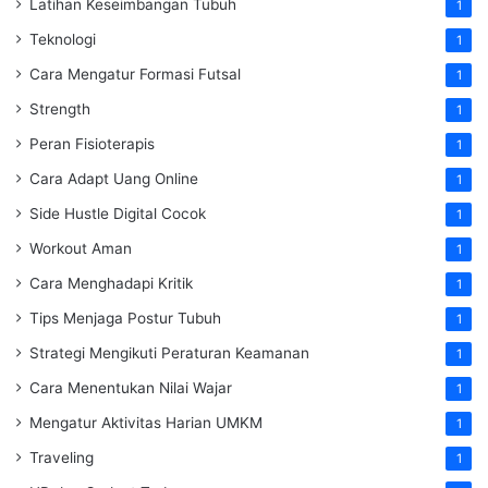
Latihan Keseimbangan Tubuh
1
Teknologi
1
Cara Mengatur Formasi Futsal
1
Strength
1
Peran Fisioterapis
1
Cara Adapt Uang Online
1
Side Hustle Digital Cocok
1
Workout Aman
1
Cara Menghadapi Kritik
1
Tips Menjaga Postur Tubuh
1
Strategi Mengikuti Peraturan Keamanan
1
Cara Menentukan Nilai Wajar
1
Mengatur Aktivitas Harian UMKM
1
Traveling
1