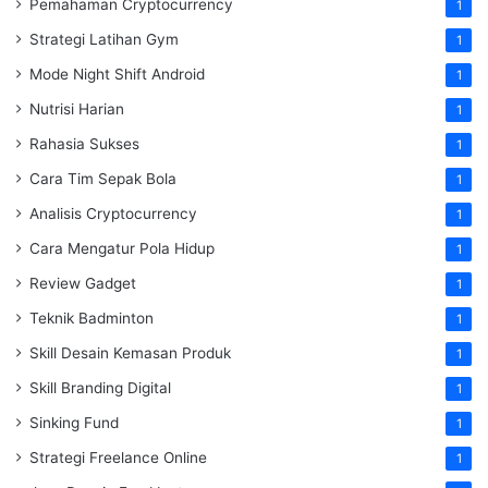
Pemahaman Cryptocurrency
1
Strategi Latihan Gym
1
Mode Night Shift Android
1
Nutrisi Harian
1
Rahasia Sukses
1
Cara Tim Sepak Bola
1
Analisis Cryptocurrency
1
Cara Mengatur Pola Hidup
1
Review Gadget
1
Teknik Badminton
1
Skill Desain Kemasan Produk
1
Skill Branding Digital
1
Sinking Fund
1
Strategi Freelance Online
1