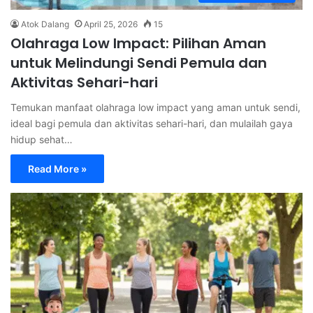
Atok Dalang
April 25, 2026
15
Olahraga Low Impact: Pilihan Aman
untuk Melindungi Sendi Pemula dan
Aktivitas Sehari-hari
Temukan manfaat olahraga low impact yang aman untuk sendi,
ideal bagi pemula dan aktivitas sehari-hari, dan mulailah gaya
hidup sehat…
Read More »