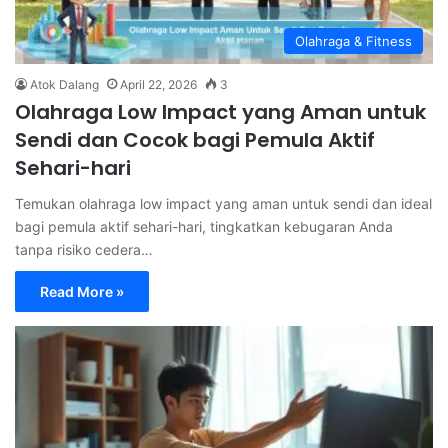
Olahraga & Fitness
Atok Dalang
April 22, 2026
3
Olahraga Low Impact yang Aman untuk
Sendi dan Cocok bagi Pemula Aktif
Sehari-hari
Temukan olahraga low impact yang aman untuk sendi dan ideal
bagi pemula aktif sehari-hari, tingkatkan kebugaran Anda
tanpa risiko cedera…
Read More »