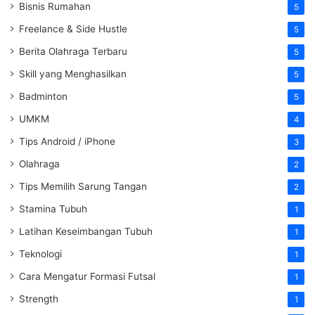
Bisnis Rumahan
5
Freelance & Side Hustle
5
Berita Olahraga Terbaru
5
Skill yang Menghasilkan
5
Badminton
5
UMKM
4
Tips Android / iPhone
3
Olahraga
2
Tips Memilih Sarung Tangan
2
Stamina Tubuh
1
Latihan Keseimbangan Tubuh
1
Teknologi
1
Cara Mengatur Formasi Futsal
1
Strength
1