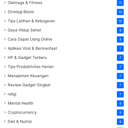
Olahraga & Fitness
11
Strategi Bisnis
10
Tips Latihan & Kebugaran
10
Gaya Hidup Sehat
8
Cara Dapat Uang Online
8
Aplikasi Viral & Bermanfaat
7
HP & Gadget Terbaru
7
Tips Produktivitas Harian
7
Manajemen Keuangan
7
Review Gadget Singkat
7
religi
7
Mental Health
6
Cryptocurrency
6
Diet & Nutrisi
6