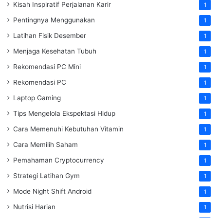
Kisah Inspiratif Perjalanan Karir
1
Pentingnya Menggunakan
1
Latihan Fisik Desember
1
Menjaga Kesehatan Tubuh
1
Rekomendasi PC Mini
1
Rekomendasi PC
1
Laptop Gaming
1
Tips Mengelola Ekspektasi Hidup
1
Cara Memenuhi Kebutuhan Vitamin
1
Cara Memilih Saham
1
Pemahaman Cryptocurrency
1
Strategi Latihan Gym
1
Mode Night Shift Android
1
Nutrisi Harian
1