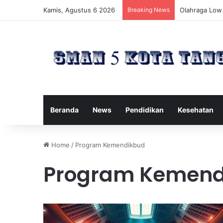
Kamis, Agustus 6 2026
Breaking News
Cara Menemuk
Beranda
News
Pendidikan
Kesehatan
Home
/
Program Kemendikbud
Program Kemend