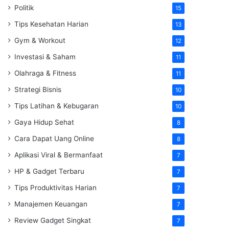
Politik
15
Tips Kesehatan Harian
13
Gym & Workout
12
Investasi & Saham
11
Olahraga & Fitness
11
Strategi Bisnis
10
Tips Latihan & Kebugaran
10
Gaya Hidup Sehat
8
Cara Dapat Uang Online
8
Aplikasi Viral & Bermanfaat
7
HP & Gadget Terbaru
7
Tips Produktivitas Harian
7
Manajemen Keuangan
7
Review Gadget Singkat
7