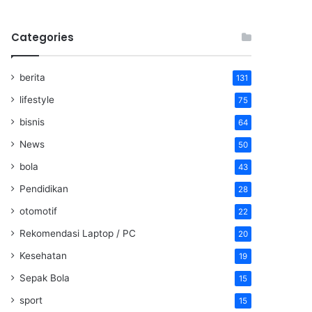
Categories
berita
131
lifestyle
75
bisnis
64
News
50
bola
43
Pendidikan
28
otomotif
22
Rekomendasi Laptop / PC
20
Kesehatan
19
Sepak Bola
15
sport
15