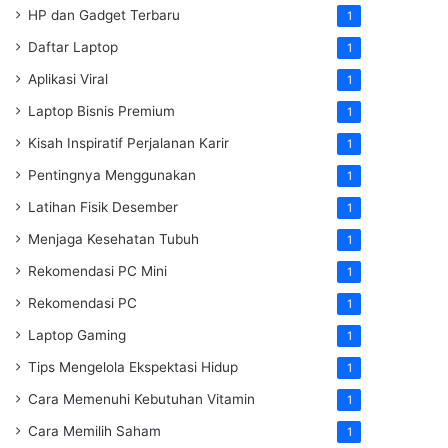
HP dan Gadget Terbaru
1
Daftar Laptop
1
Aplikasi Viral
1
Laptop Bisnis Premium
1
Kisah Inspiratif Perjalanan Karir
1
Pentingnya Menggunakan
1
Latihan Fisik Desember
1
Menjaga Kesehatan Tubuh
1
Rekomendasi PC Mini
1
Rekomendasi PC
1
Laptop Gaming
1
Tips Mengelola Ekspektasi Hidup
1
Cara Memenuhi Kebutuhan Vitamin
1
Cara Memilih Saham
1