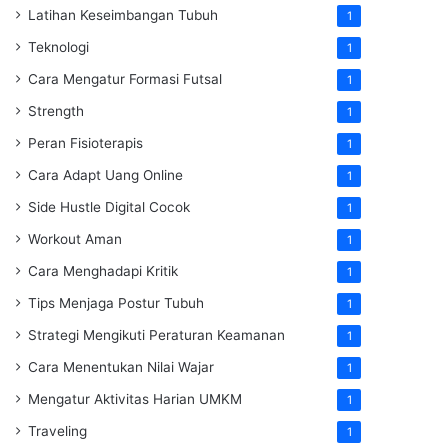
Latihan Keseimbangan Tubuh
1
Teknologi
1
Cara Mengatur Formasi Futsal
1
Strength
1
Peran Fisioterapis
1
Cara Adapt Uang Online
1
Side Hustle Digital Cocok
1
Workout Aman
1
Cara Menghadapi Kritik
1
Tips Menjaga Postur Tubuh
1
Strategi Mengikuti Peraturan Keamanan
1
Cara Menentukan Nilai Wajar
1
Mengatur Aktivitas Harian UMKM
1
Traveling
1