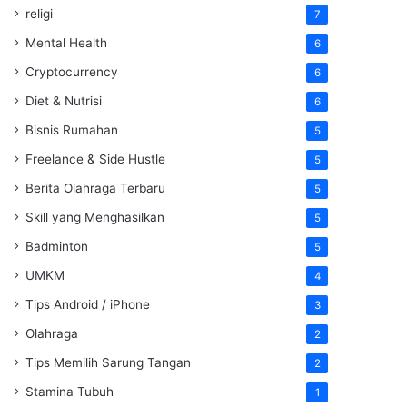
religi
7
Mental Health
6
Cryptocurrency
6
Diet & Nutrisi
6
Bisnis Rumahan
5
Freelance & Side Hustle
5
Berita Olahraga Terbaru
5
Skill yang Menghasilkan
5
Badminton
5
UMKM
4
Tips Android / iPhone
3
Olahraga
2
Tips Memilih Sarung Tangan
2
Stamina Tubuh
1