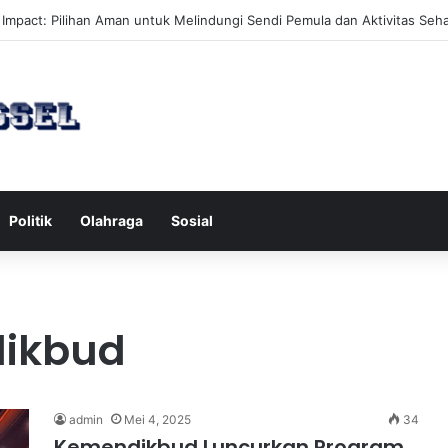
an Hobi Baru yang Meningkatkan Mood Anda Secara Positif dan Efekti
Politik
Olahraga
Sosial
ikbud
admin
Mei 4, 2025
34
Kemendikbud Luncurkan Program