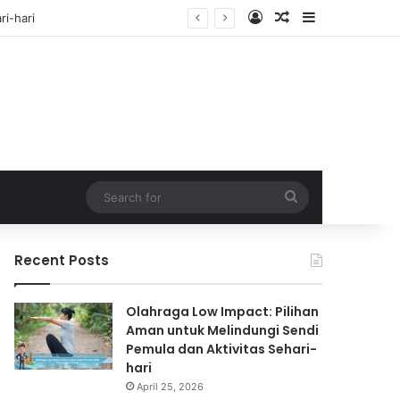
Log In
Random Article
Sidebar
f
Search
for
Recent Posts
Olahraga Low Impact: Pilihan
Aman untuk Melindungi Sendi
Pemula dan Aktivitas Sehari-
hari
April 25, 2026