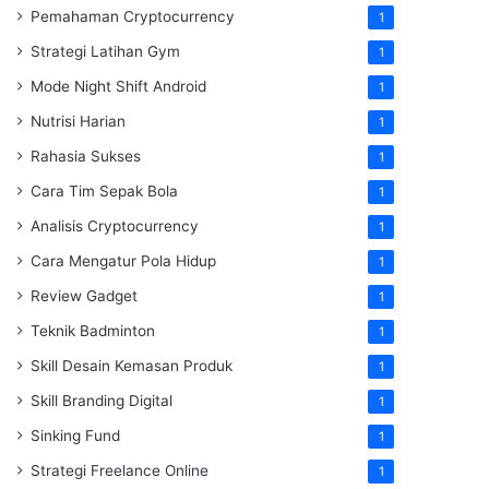
Pemahaman Cryptocurrency
1
Strategi Latihan Gym
1
Mode Night Shift Android
1
Nutrisi Harian
1
Rahasia Sukses
1
Cara Tim Sepak Bola
1
Analisis Cryptocurrency
1
Cara Mengatur Pola Hidup
1
Review Gadget
1
Teknik Badminton
1
Skill Desain Kemasan Produk
1
Skill Branding Digital
1
Sinking Fund
1
Strategi Freelance Online
1