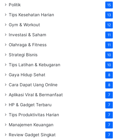
Politik
15
Tips Kesehatan Harian
13
Gym & Workout
12
Investasi & Saham
11
Olahraga & Fitness
11
Strategi Bisnis
10
Tips Latihan & Kebugaran
10
Gaya Hidup Sehat
8
Cara Dapat Uang Online
8
Aplikasi Viral & Bermanfaat
7
HP & Gadget Terbaru
7
Tips Produktivitas Harian
7
Manajemen Keuangan
7
Review Gadget Singkat
7