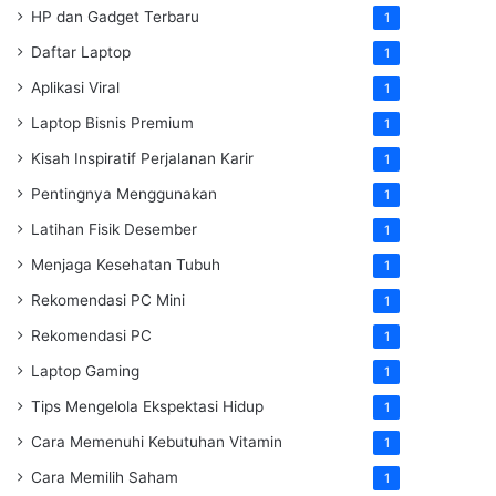
HP dan Gadget Terbaru
1
Daftar Laptop
1
Aplikasi Viral
1
Laptop Bisnis Premium
1
Kisah Inspiratif Perjalanan Karir
1
Pentingnya Menggunakan
1
Latihan Fisik Desember
1
Menjaga Kesehatan Tubuh
1
Rekomendasi PC Mini
1
Rekomendasi PC
1
Laptop Gaming
1
Tips Mengelola Ekspektasi Hidup
1
Cara Memenuhi Kebutuhan Vitamin
1
Cara Memilih Saham
1