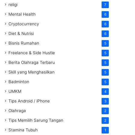
religi
7
Mental Health
6
Cryptocurrency
6
Diet & Nutrisi
6
Bisnis Rumahan
5
Freelance & Side Hustle
5
Berita Olahraga Terbaru
5
Skill yang Menghasilkan
5
Badminton
5
UMKM
4
Tips Android / iPhone
3
Olahraga
2
Tips Memilih Sarung Tangan
2
Stamina Tubuh
1