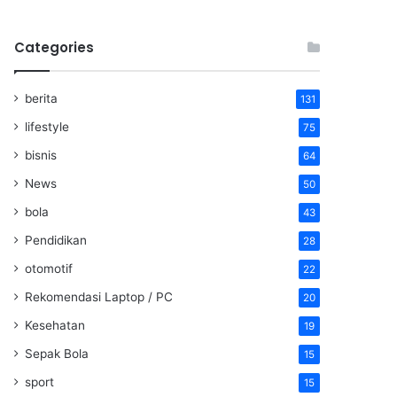
Categories
berita
131
lifestyle
75
bisnis
64
News
50
bola
43
Pendidikan
28
otomotif
22
Rekomendasi Laptop / PC
20
Kesehatan
19
Sepak Bola
15
sport
15