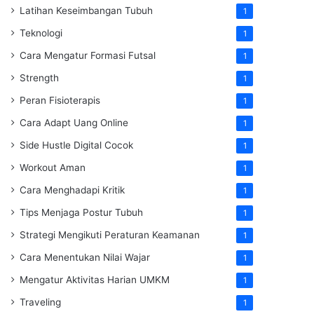
Latihan Keseimbangan Tubuh
1
Teknologi
1
Cara Mengatur Formasi Futsal
1
Strength
1
Peran Fisioterapis
1
Cara Adapt Uang Online
1
Side Hustle Digital Cocok
1
Workout Aman
1
Cara Menghadapi Kritik
1
Tips Menjaga Postur Tubuh
1
Strategi Mengikuti Peraturan Keamanan
1
Cara Menentukan Nilai Wajar
1
Mengatur Aktivitas Harian UMKM
1
Traveling
1