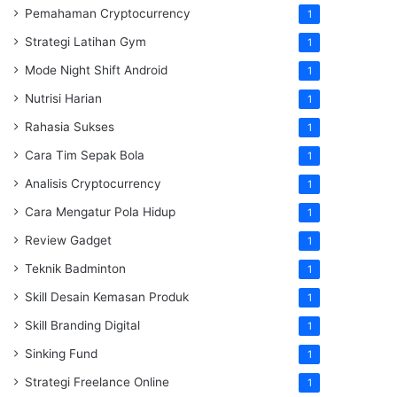
Pemahaman Cryptocurrency
1
Strategi Latihan Gym
1
Mode Night Shift Android
1
Nutrisi Harian
1
Rahasia Sukses
1
Cara Tim Sepak Bola
1
Analisis Cryptocurrency
1
Cara Mengatur Pola Hidup
1
Review Gadget
1
Teknik Badminton
1
Skill Desain Kemasan Produk
1
Skill Branding Digital
1
Sinking Fund
1
Strategi Freelance Online
1