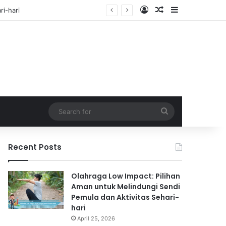
Log In
Random Article
Sidebar
f
Search
for
Recent Posts
Olahraga Low Impact: Pilihan
Aman untuk Melindungi Sendi
Pemula dan Aktivitas Sehari-
hari
April 25, 2026