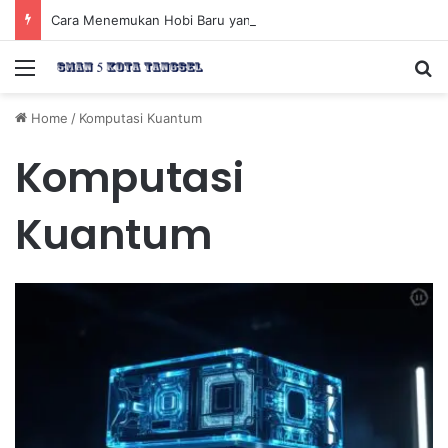
Cara Menemukan Hobi Baru yang Meningkatkan Mood Anda Secara Positif dan Efektif
Menu
Se
Home
/
Komputasi Kuantum
Komputasi
Kuantum