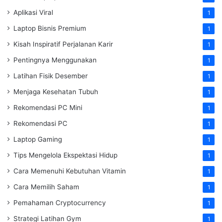
Aplikasi Viral
1
Laptop Bisnis Premium
1
Kisah Inspiratif Perjalanan Karir
1
Pentingnya Menggunakan
1
Latihan Fisik Desember
1
Menjaga Kesehatan Tubuh
1
Rekomendasi PC Mini
1
Rekomendasi PC
1
Laptop Gaming
1
Tips Mengelola Ekspektasi Hidup
1
Cara Memenuhi Kebutuhan Vitamin
1
Cara Memilih Saham
1
Pemahaman Cryptocurrency
1
Strategi Latihan Gym
1