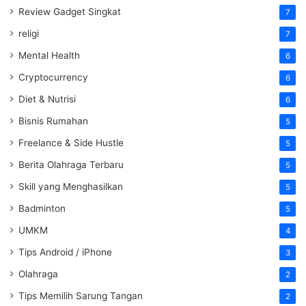
Review Gadget Singkat
7
religi
7
Mental Health
6
Cryptocurrency
6
Diet & Nutrisi
6
Bisnis Rumahan
5
Freelance & Side Hustle
5
Berita Olahraga Terbaru
5
Skill yang Menghasilkan
5
Badminton
5
UMKM
4
Tips Android / iPhone
3
Olahraga
2
Tips Memilih Sarung Tangan
2