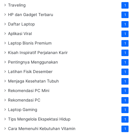
Traveling
1
HP dan Gadget Terbaru
1
Daftar Laptop
1
Aplikasi Viral
1
Laptop Bisnis Premium
1
Kisah Inspiratif Perjalanan Karir
1
Pentingnya Menggunakan
1
Latihan Fisik Desember
1
Menjaga Kesehatan Tubuh
1
Rekomendasi PC Mini
1
Rekomendasi PC
1
Laptop Gaming
1
Tips Mengelola Ekspektasi Hidup
1
Cara Memenuhi Kebutuhan Vitamin
1