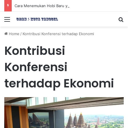
Cara Menemukan Hobi Baru yang Meningkatkan Mood Anda Secara Positif dan Efektif
Menu
Se
Home
/
Kontribusi Konferensi terhadap Ekonomi
Kontribusi
Konferensi
terhadap Ekonomi