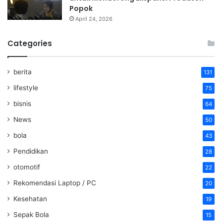
Popok
April 24, 2026
Categories
berita
131
lifestyle
75
bisnis
64
News
50
bola
43
Pendidikan
28
otomotif
22
Rekomendasi Laptop / PC
20
Kesehatan
19
Sepak Bola
15