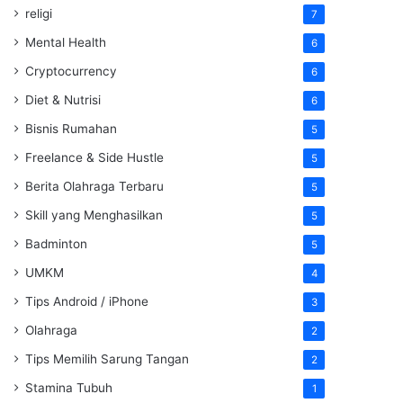
religi
7
Mental Health
6
Cryptocurrency
6
Diet & Nutrisi
6
Bisnis Rumahan
5
Freelance & Side Hustle
5
Berita Olahraga Terbaru
5
Skill yang Menghasilkan
5
Badminton
5
UMKM
4
Tips Android / iPhone
3
Olahraga
2
Tips Memilih Sarung Tangan
2
Stamina Tubuh
1