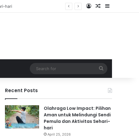
Log In
Random Article
Sidebar
f
Search
for
Recent Posts
Olahraga Low Impact: Pilihan
Aman untuk Melindungi Sendi
Pemula dan Aktivitas Sehari-
hari
April 25, 2026