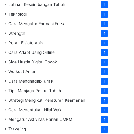
Latihan Keseimbangan Tubuh
1
Teknologi
1
Cara Mengatur Formasi Futsal
1
Strength
1
Peran Fisioterapis
1
Cara Adapt Uang Online
1
Side Hustle Digital Cocok
1
Workout Aman
1
Cara Menghadapi Kritik
1
Tips Menjaga Postur Tubuh
1
Strategi Mengikuti Peraturan Keamanan
1
Cara Menentukan Nilai Wajar
1
Mengatur Aktivitas Harian UMKM
1
Traveling
1