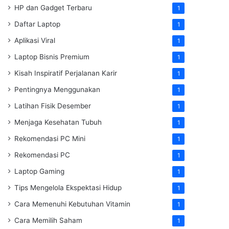
HP dan Gadget Terbaru
1
Daftar Laptop
1
Aplikasi Viral
1
Laptop Bisnis Premium
1
Kisah Inspiratif Perjalanan Karir
1
Pentingnya Menggunakan
1
Latihan Fisik Desember
1
Menjaga Kesehatan Tubuh
1
Rekomendasi PC Mini
1
Rekomendasi PC
1
Laptop Gaming
1
Tips Mengelola Ekspektasi Hidup
1
Cara Memenuhi Kebutuhan Vitamin
1
Cara Memilih Saham
1