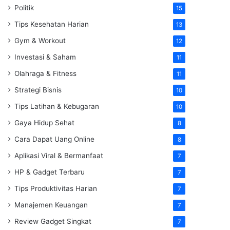
Politik
15
Tips Kesehatan Harian
13
Gym & Workout
12
Investasi & Saham
11
Olahraga & Fitness
11
Strategi Bisnis
10
Tips Latihan & Kebugaran
10
Gaya Hidup Sehat
8
Cara Dapat Uang Online
8
Aplikasi Viral & Bermanfaat
7
HP & Gadget Terbaru
7
Tips Produktivitas Harian
7
Manajemen Keuangan
7
Review Gadget Singkat
7