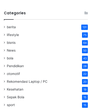
Categories
berita
131
lifestyle
75
bisnis
64
News
50
bola
43
Pendidikan
28
otomotif
22
Rekomendasi Laptop / PC
20
Kesehatan
19
Sepak Bola
15
sport
15