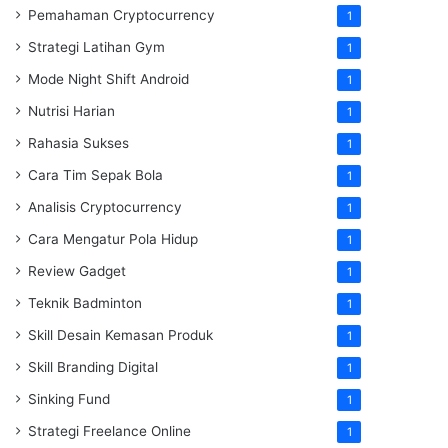
Pemahaman Cryptocurrency
1
Strategi Latihan Gym
1
Mode Night Shift Android
1
Nutrisi Harian
1
Rahasia Sukses
1
Cara Tim Sepak Bola
1
Analisis Cryptocurrency
1
Cara Mengatur Pola Hidup
1
Review Gadget
1
Teknik Badminton
1
Skill Desain Kemasan Produk
1
Skill Branding Digital
1
Sinking Fund
1
Strategi Freelance Online
1