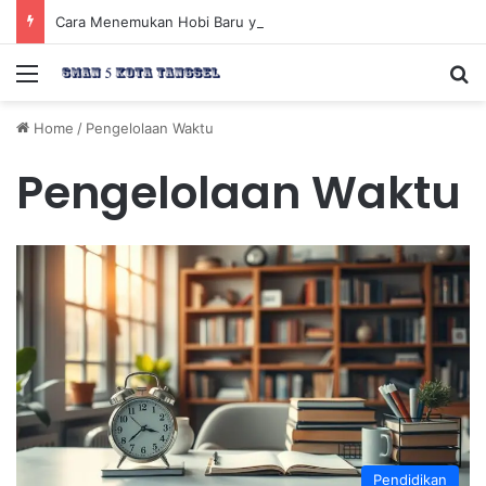
Cara Menemukan Hobi Baru yang Meningkatkan Mood Anda Secara Positif dan Efektif
Menu
Se
Home
/
Pengelolaan Waktu
Pengelolaan Waktu
Pendidikan