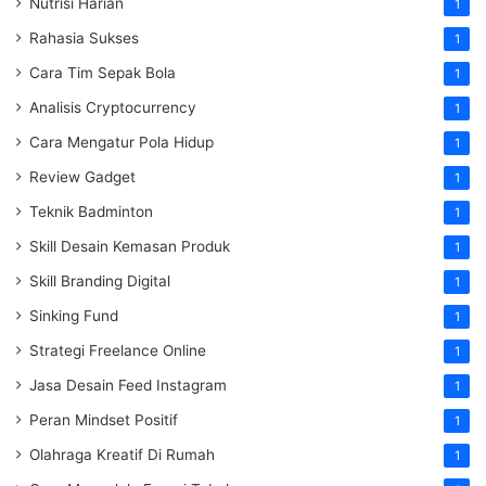
Nutrisi Harian
1
Rahasia Sukses
1
Cara Tim Sepak Bola
1
Analisis Cryptocurrency
1
Cara Mengatur Pola Hidup
1
Review Gadget
1
Teknik Badminton
1
Skill Desain Kemasan Produk
1
Skill Branding Digital
1
Sinking Fund
1
Strategi Freelance Online
1
Jasa Desain Feed Instagram
1
Peran Mindset Positif
1
Olahraga Kreatif Di Rumah
1