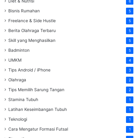
Diet & Nutrisi
6
Bisnis Rumahan
5
Freelance & Side Hustle
5
Berita Olahraga Terbaru
5
Skill yang Menghasilkan
5
Badminton
5
UMKM
4
Tips Android / iPhone
3
Olahraga
2
Tips Memilih Sarung Tangan
2
Stamina Tubuh
1
Latihan Keseimbangan Tubuh
1
Teknologi
1
Cara Mengatur Formasi Futsal
1