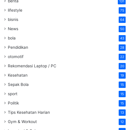
berita
131
lifestyle
75
bisnis
64
News
50
bola
43
Pendidikan
28
otomotif
22
Rekomendasi Laptop / PC
20
Kesehatan
19
Sepak Bola
15
sport
15
Politik
15
Tips Kesehatan Harian
13
Gym & Workout
12