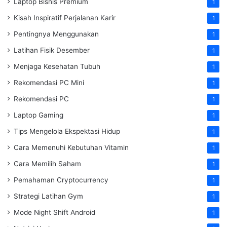
Laptop Bisnis Premium
1
Kisah Inspiratif Perjalanan Karir
1
Pentingnya Menggunakan
1
Latihan Fisik Desember
1
Menjaga Kesehatan Tubuh
1
Rekomendasi PC Mini
1
Rekomendasi PC
1
Laptop Gaming
1
Tips Mengelola Ekspektasi Hidup
1
Cara Memenuhi Kebutuhan Vitamin
1
Cara Memilih Saham
1
Pemahaman Cryptocurrency
1
Strategi Latihan Gym
1
Mode Night Shift Android
1