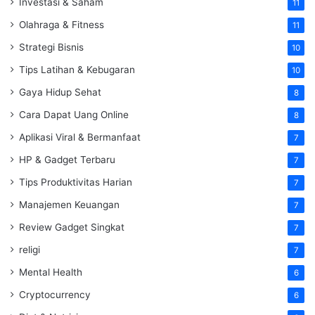
Investasi & Saham
11
Olahraga & Fitness
11
Strategi Bisnis
10
Tips Latihan & Kebugaran
10
Gaya Hidup Sehat
8
Cara Dapat Uang Online
8
Aplikasi Viral & Bermanfaat
7
HP & Gadget Terbaru
7
Tips Produktivitas Harian
7
Manajemen Keuangan
7
Review Gadget Singkat
7
religi
7
Mental Health
6
Cryptocurrency
6