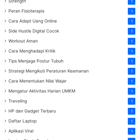
Strength
1
Peran Fisioterapis
1
Cara Adapt Uang Online
1
Side Hustle Digital Cocok
1
Workout Aman
1
Cara Menghadapi Kritik
1
Tips Menjaga Postur Tubuh
1
Strategi Mengikuti Peraturan Keamanan
1
Cara Menentukan Nilai Wajar
1
Mengatur Aktivitas Harian UMKM
1
Traveling
1
HP dan Gadget Terbaru
1
Daftar Laptop
1
Aplikasi Viral
1