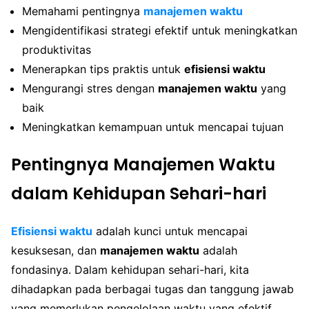
Memahami pentingnya
manajemen waktu
Mengidentifikasi strategi efektif untuk meningkatkan
produktivitas
Menerapkan tips praktis untuk
efisiensi waktu
Mengurangi stres dengan
manajemen waktu
yang
baik
Meningkatkan kemampuan untuk mencapai tujuan
Pentingnya Manajemen Waktu
dalam Kehidupan Sehari-hari
Efisiensi waktu
adalah kunci untuk mencapai
kesuksesan, dan
manajemen waktu
adalah
fondasinya. Dalam kehidupan sehari-hari, kita
dihadapkan pada berbagai tugas dan tanggung jawab
yang memerlukan pengelolaan waktu yang efektif.