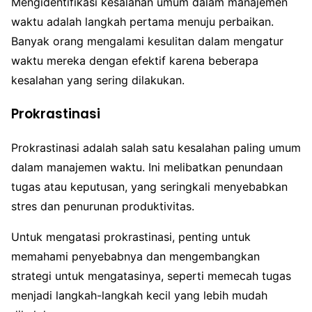
Mengidentifikasi kesalahan umum dalam manajemen
waktu adalah langkah pertama menuju perbaikan.
Banyak orang mengalami kesulitan dalam mengatur
waktu mereka dengan efektif karena beberapa
kesalahan yang sering dilakukan.
Prokrastinasi
Prokrastinasi adalah salah satu kesalahan paling umum
dalam manajemen waktu. Ini melibatkan penundaan
tugas atau keputusan, yang seringkali menyebabkan
stres dan penurunan produktivitas.
Untuk mengatasi prokrastinasi, penting untuk
memahami penyebabnya dan mengembangkan
strategi untuk mengatasinya, seperti memecah tugas
menjadi langkah-langkah kecil yang lebih mudah