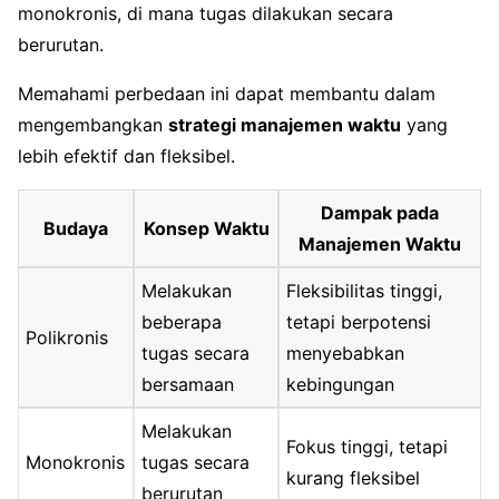
monokronis, di mana tugas dilakukan secara
berurutan.
Memahami perbedaan ini dapat membantu dalam
mengembangkan
strategi manajemen waktu
yang
lebih efektif dan fleksibel.
Dampak pada
Budaya
Konsep Waktu
Manajemen Waktu
Melakukan
Fleksibilitas tinggi,
beberapa
tetapi berpotensi
Polikronis
tugas secara
menyebabkan
bersamaan
kebingungan
Melakukan
Fokus tinggi, tetapi
Monokronis
tugas secara
kurang fleksibel
berurutan